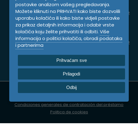
postavke analizom vašeg pregledavanja.
Point One, S.L. EUR
Možete kliknuti na PRIHVATI kako biste dozvolili
Opći uvjeti ugovaranja zajma Credit Point One
uporabu kolačića ili kako biste vidjeli postavke
S.L. EUR
za prikaz detaljnih informacija i odabir vrste
Condiciones generales del préstamo Credit
kolačića koju želite prihvatiti ili odbiti.
Više
Point One, S.L. HRK
informacija o politici kolačića, obradi podataka
Opći uvjeti ugovaranja zajma Credit Point One
i partnerima
S.L. HRK
Prihvaćam sve
Prilagodi
Odbij
© Copyright 2022. All rights reserved. Credit Point One is a
Trademark of Credit Point One S.L. Spain
Condiciones generales de contratación del préstamo
Politica de cookies