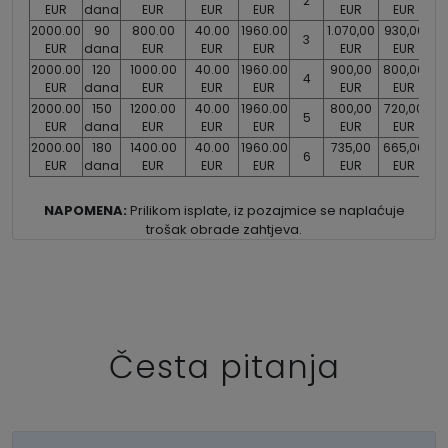
2
EUR
dana
EUR
EUR
EUR
EUR
EUR
2000.00
90
800.00
40.00
1960.00
1.070,00
930,00
80
3
EUR
dana
EUR
EUR
EUR
EUR
EUR
2000.00
120
1000.00
40.00
1960.00
900,00
800,00
70
4
EUR
dana
EUR
EUR
EUR
EUR
EUR
2000.00
150
1200.00
40.00
1960.00
800,00
720,00
64
5
EUR
dana
EUR
EUR
EUR
EUR
EUR
2000.00
180
1400.00
40.00
1960.00
735,00
665,00
60
6
EUR
dana
EUR
EUR
EUR
EUR
EUR
NAPOMENA:
Prilikom isplate, iz pozajmice se naplaćuje
trošak obrade zahtjeva.
Česta pitanja