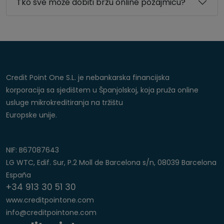
Tko sve može dobiti brzu online pozajmicu?
Credit Poin
t One S.L. je nebankarska financijska
korporacija sa sjedištem u Španjolskoj, koja pruža online
usluge mikrokreditiranja na tržištu
Europske unije.
NIF: B67087643
LG WTC, Edif. Sur, P.2 Moll de Barcelona s/n, 08039 Barcelona
España
+34 913 30 51 30
www.creditpointone.com
info@creditpointone.com