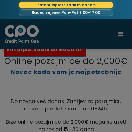
Instant isplate radnim danom
Radno vrijeme: Pon–Pet 8:00–17:00
Naslovna
Pozajmice
Rok otplate od 15 do 180 dana!
Online pozajmice do 2,000€
Novac kada vam je najpotrebnije
Do novca već danas! Zahtjev za pozajmicu
možete predati svaki dan 0-24h.
Brze online pozajmice do 2,000€ mogu se uzeti
na rok od 15 i 30 dana