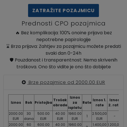
ZATRAŽITE POZAJMICU
Prednosti CPO pozajmica
🔥 Bez komplikacija: 100% onoine prijava bez
nepotrebne papirologije
⌛ Brza prijava: Zahtjev za pozajmicu možete predati
svaki dan 0-24h
🛡️ Pouzdanost i transparentnost: Nema skrivenih
troškova. Ono što vidite je ono što dobijete
Brze pozajmice od 2000.00 EUR
Iznos
I
Trošak
Iznos 1.
Iznos
Iznos
Rok
Pristojba
za
Rate
obrade
rate
2. rate
isplatu
r
2000.00
30
500.00
40.00
1960.00
2.500,00
1
-
EUR
dana
EUR
EUR
EUR
EUR
2000.00
60
600.00
40.00
1960.00
1.400,00
1.200,00