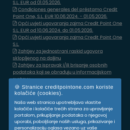
S.L. EUR od 01.05.2026.
Condiciones generales del préstamo Credit
Point One, S.L. EUR 10.06.2024. - 01.05.2026.
Opći uvjeti ugovaranja zajma Credit Point One
S.L. EUR od 10.06.2024. do 01.05.2026.
Opći uvjeti ugovaranja zajma Credit Point One
S.L.
Zahtjev za jednostrani raskid ugovora
sklopljenog na daljinu
Zahtjev za ispravak i/ili brisanje osobnih
podataka koji se obrađuju u informacijskom
sustavu
Política de Privacidad Credit Point One S.L.
🍪 Stranice creditpointone.com koriste
Politika privatnosti Credit Point One S.L.
kolačiće (cookies).
Política de cookies Credit Point One S.L
Naša web stranica upotrebljava vlastite
Pravila o kolačićima Credit Point One S.L.
kolačiće i kolačiće trećih strana za upravljanje
Aviso Legal de Credit Point One S.L.
portalom, prikupljanje podataka o njegovoj
Pravna obavijest Credit Point One S.L.
uporabi, poboljšanje naših usluga, prikazivanje i
Condiciones generales del préstamo Credit
personalizaciju oglasa vezano uz vaše